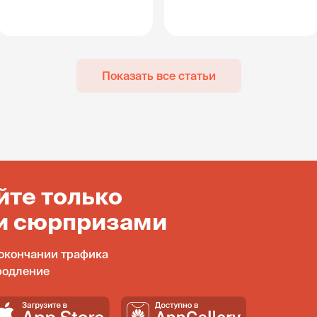
Показать все статьи
йте только
и сюрпризами
окончании трафика
родление