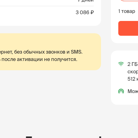
1 товар
3 086 ₽
рнет, без обычных звонков и SMS.
 после активации не получится.
2 ГБ
скор
512 
Мож