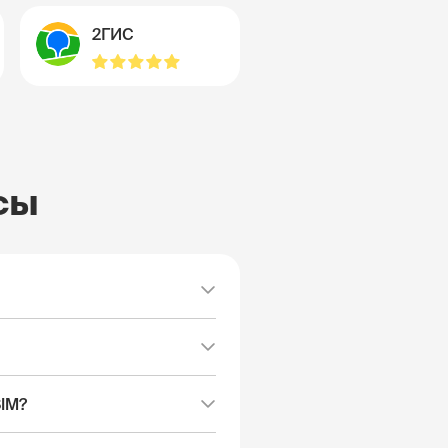
2ГИС
сы
SIM?