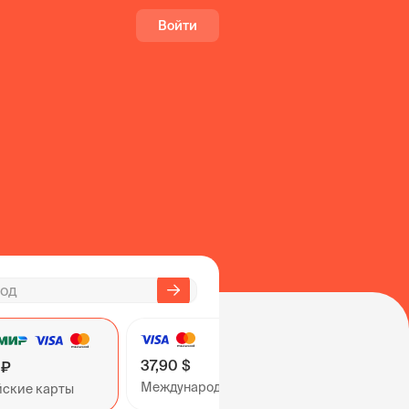
Войти
37,90 $
 ₽
Международные карты
йские карты