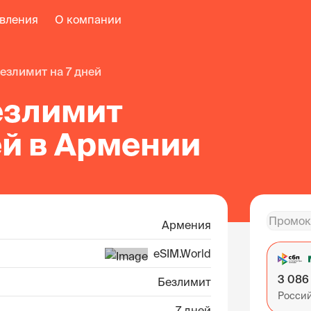
авления
О компании
безлимит на 7 дней
езлимит
ей в Армении
Армения
eSIM.World
3 086
Безлимит
Росси
7 дней