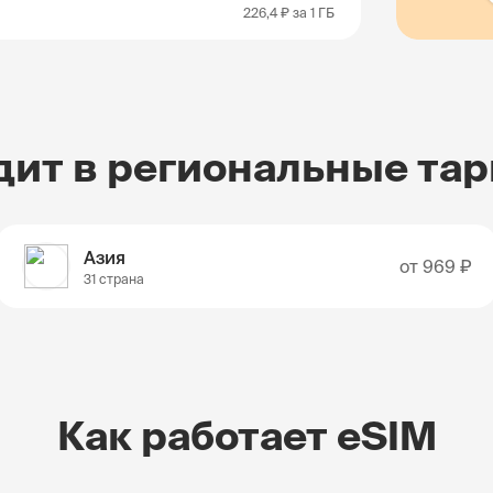
226,4 ₽
за 1 ГБ
дит в региональные та
Азия
от
969 ₽
31 страна
Как работает eSIM