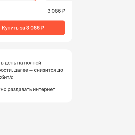
3 086 ₽
Купить за
3 086 ₽
 в день на полной
ости, далее — снизится до
кбит/с
но раздавать интернет