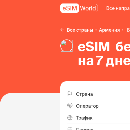
Все напр
Все страны
Армения
eSIM б
на 7 дн
Страна
Оператор
Трафик
Период