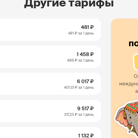
Другие тарифы
481 ₽
481 ₽
за 1 день
1 458 ₽
486 ₽
за 1 день
6 017 ₽
401,13 ₽
за 1 день
9 517 ₽
317,23 ₽
за 1 день
1 132 ₽