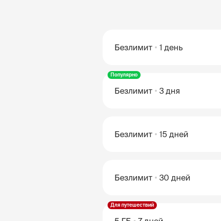
Безлимит
1 день
Популярно
Безлимит
3 дня
Безлимит
15 дней
Безлимит
30 дней
Для путешествий