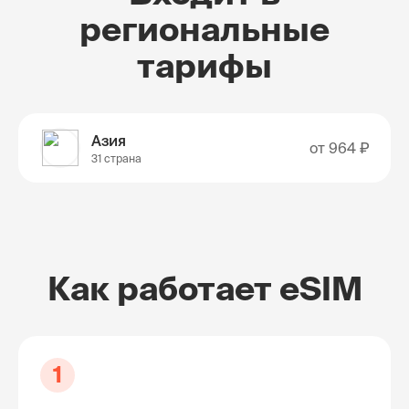
региональные
тарифы
Азия
от
964 ₽
31 страна
Как работает eSIM
1