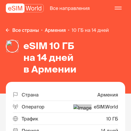
Все направления
Все страны
Армения
10 ГБ на 14 дней
eSIM 10 ГБ
на 14 дней
в Армении
Страна
Армения
Оператор
eSIM.World
Трафик
10 ГБ
Период
14 дней