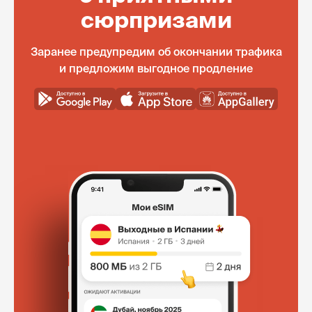
сюрпризами
Заранее предупредим об окончании трафика
и предложим выгодное продление