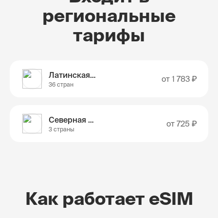
региональные
тарифы
Латинская Америка
от
1 783 ₽
36 стран
Северная Америка
от
725 ₽
3 страны
Как работает eSIM