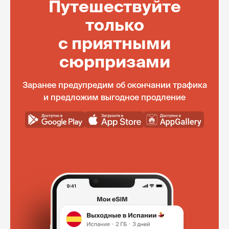
Путешествуйте
только
с приятными
сюрпризами
Заранее предупредим об окончании трафика
и предложим выгодное продление