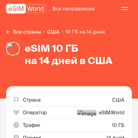
Все направления
Все страны
США
10 ГБ на 14 дней
eSIM 10 ГБ
на 14 дней в США
Страна
США
Оператор
eSIM.World
Трафик
10 ГБ
Период
14 дней