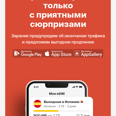
только
с приятными
сюрпризами
Заранее предупредим об окончании трафика
и предложим выгодное продление