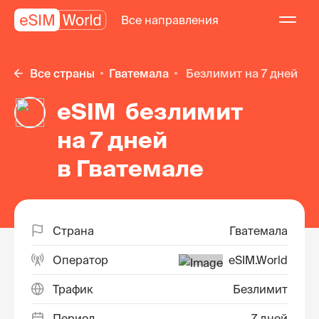
Все направления
Все страны
Гватемала
безлимит на 7 дней
eSIM безлимит
на 7 дней
в Гватемале
Страна
Гватемала
Оператор
eSIM.World
Трафик
Безлимит
Период
7 дней