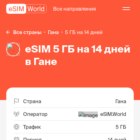
Все направления
Все страны
Гана
5 ГБ на 14 дней
eSIM 5 ГБ на 14 дней
в Гане
Страна
Гана
Оператор
eSIM.World
Трафик
5 ГБ
Период
14 дней