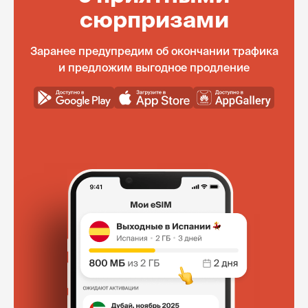
сюрпризами
Заранее предупредим об окончании трафика
и предложим выгодное продление