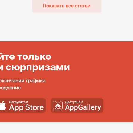
Показать все статьи
йте только
и сюрпризами
окончании трафика
родление