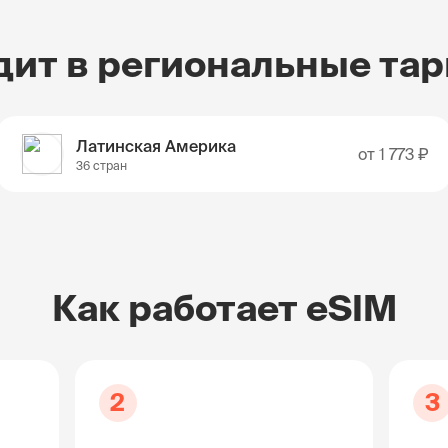
дит в региональные та
Латинская Америка
от
1 773 ₽
36 стран
Как работает eSIM
2
3