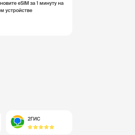
новите eSIM за 1 минуту на
ём устройстве
2ГИС