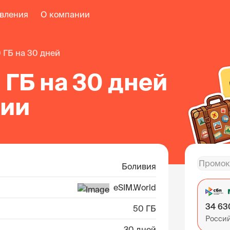
авления
О компании
0 ГБ на 30 дней
 ГБ на 30 дней
вии
Боливия
eSIM.World
34 63
50 ГБ
Росси
30 дней