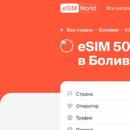
Все напр
Все страны
Боливия
5
eSIM 50
в Боли
Страна
Оператор
Трафик
Период