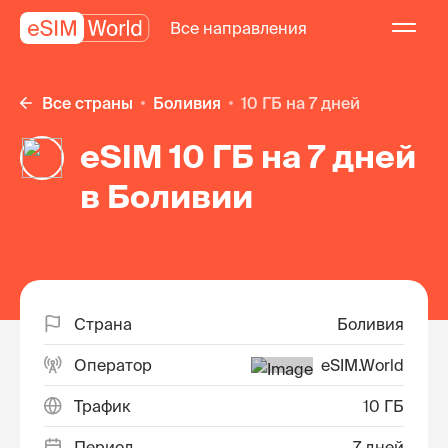
Все направления
Все страны
Боливия
10 ГБ на 7 дней
eSIM 10 ГБ на 7 дней
в Боливии
Страна
Боливия
Оператор
eSIM.World
Трафик
10 ГБ
Период
7 дней