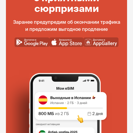
сюрпризами
Заранее предупредим об окончании трафика
и предложим выгодное продление