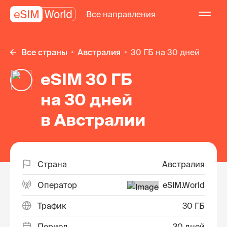
Все направления
Все страны
Австралия
30 ГБ на 30 дней
eSIM 30 ГБ
на 30 дней
в Австралии
Страна
Австралия
Оператор
eSIM.World
Трафик
30 ГБ
Период
30 дней