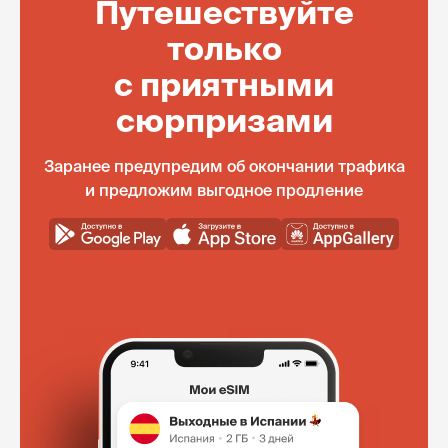
Путешествуйте
только
с приятными
сюрпризами
Заранее предупредим об окончании трафика
и предложим выгодное продление