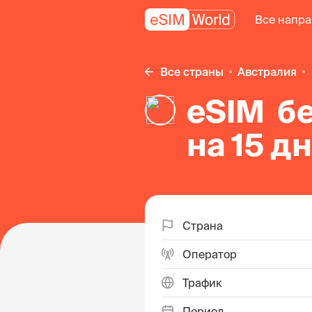
Все напр
Все страны
Австралия
eSIM б
на 15 д
в Авст
Страна
Оператор
Трафик
Период