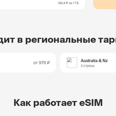
146,4 ₽
за 1 ГБ
дит в региональные та
Australia & Nz
от
978 ₽
2 страны
Как работает eSIM