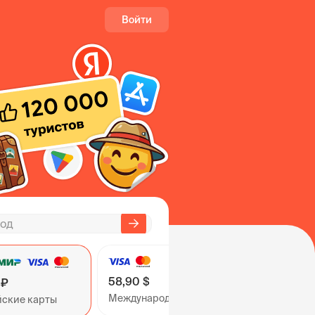
Войти
58,90 $
 ₽
Международные карты
йские карты