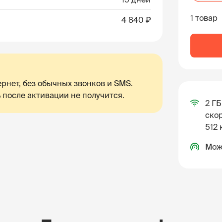
1 товар
4 840 ₽
рнет, без обычных звонков и SMS.
 после активации не получится.
2 ГБ
скор
512 
Мож