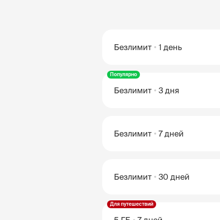
Безлимит
1 день
Популярно
Безлимит
3 дня
Безлимит
7 дней
Безлимит
30 дней
Для путешествий