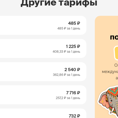
Другие тарифы
485 ₽
485 ₽
за 1 день
1 225 ₽
408,33 ₽
за 1 день
2 540 ₽
362,86 ₽
за 1 день
7 716 ₽
257,2 ₽
за 1 день
732 ₽