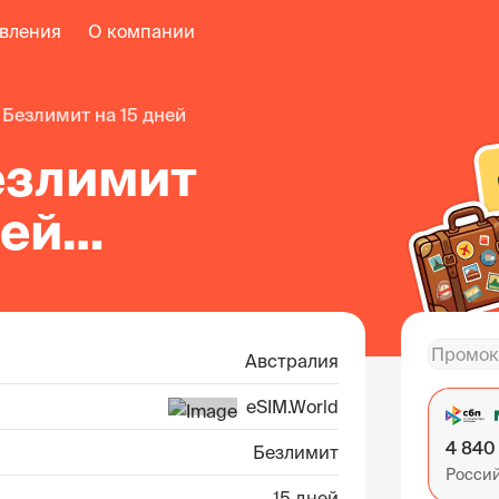
авления
О компании
безлимит на 15 дней
езлимит
ней
ралии
Австралия
eSIM.World
4 840
Безлимит
Росси
15 дней