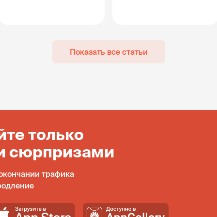
Показать все статьи
йте только
и сюрпризами
окончании трафика
родление