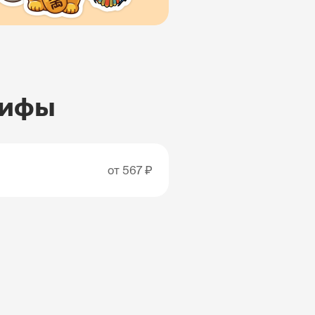
рифы
от
567 ₽