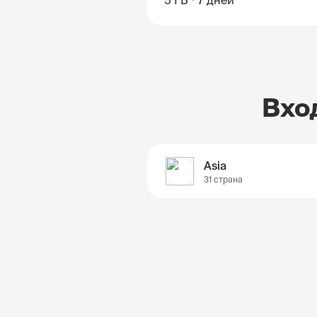
5 ГБ
7 дней
Вхо
Asia
31 страна