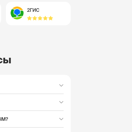
2ГИС
сы
SIM?