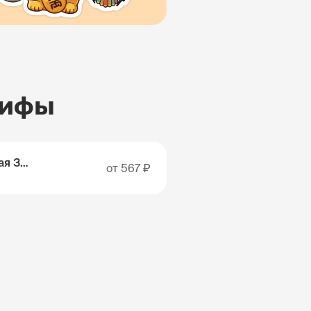
рифы
Австралия и Новая Зеландия
от
567 ₽