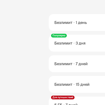
Безлимит
1 день
Популярно
Безлимит
3 дня
Безлимит
7 дней
Безлимит
15 дней
Для путешествий