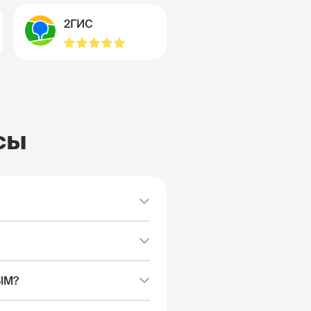
2ГИС
сы
SIM?