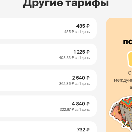
Другие тарифы
485 ₽
485 ₽
за 1 день
1 225 ₽
408,33 ₽
за 1 день
2 540 ₽
362,86 ₽
за 1 день
4 840 ₽
322,67 ₽
за 1 день
732 ₽