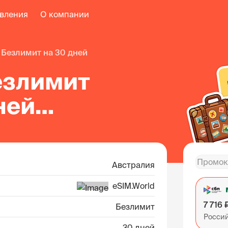
авления
О компании
безлимит на 30 дней
езлимит
ней
ралии
Австралия
eSIM.World
7 716 
Безлимит
Росси
30 дней