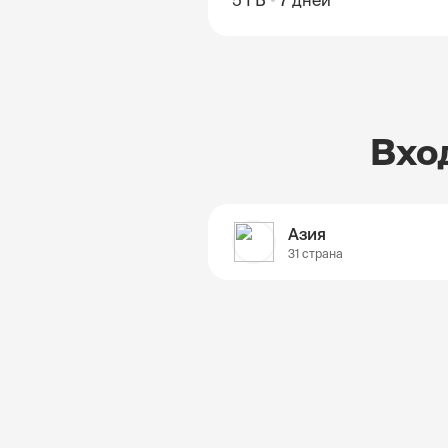
5 ГБ
7 дней
Вхо
Азия
31 страна