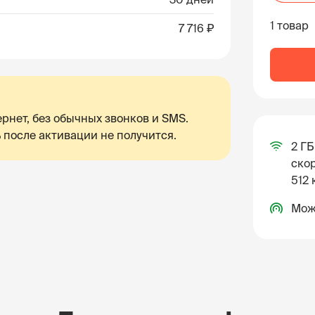
1 товар
7 716 ₽
рнет, без обычных звонков и SMS.
 после активации не получится.
2 ГБ
скор
512 
Мож