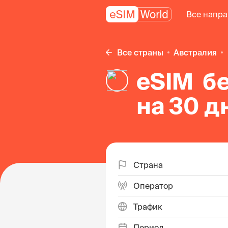
Все напр
Все страны
Австралия
eSIM б
на 30 д
в Авст
Страна
Оператор
Трафик
Период