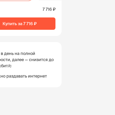
7 716 ₽
Купить за
7 716 ₽
 в день на полной
ости, далее — снизится до
кбит/с
но раздавать интернет