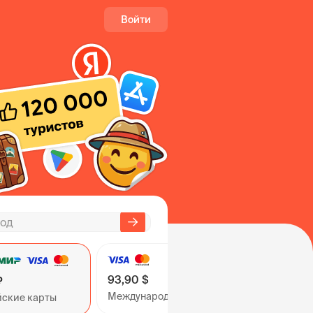
Войти
93,90 $
₽
Международные карты
йские карты