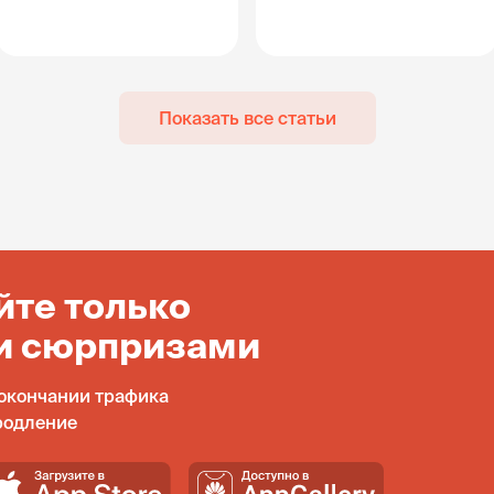
Показать все статьи
йте только
и сюрпризами
окончании трафика
родление