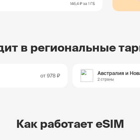
146,4 ₽
за 1 ГБ
дит в региональные та
от
978 ₽
2 страны
Как работает eSIM