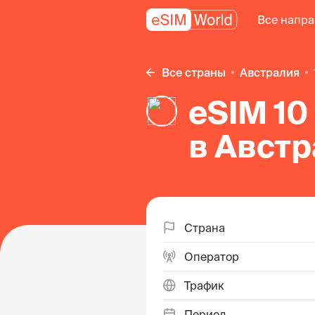
Все напр
Все страны
Австралия
eSIM 10
в Авст
Страна
Оператор
Трафик
Период