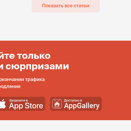
Показать все статьи
йте только
и сюрпризами
окончании трафика
родление