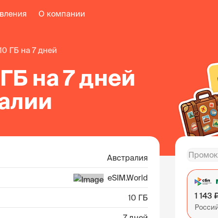
авления
О компании
10 ГБ на 7 дней
 ГБ на 7 дней
ралии
Австралия
eSIM.World
1 143 
10 ГБ
Росси
7 дней