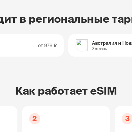
дит в региональные та
от
978 ₽
2 страны
Как работает eSIM
2
3