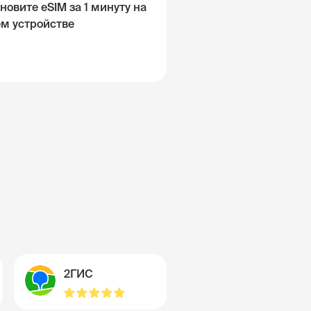
новите eSIM за 1 минуту на
ём устройстве
2ГИС