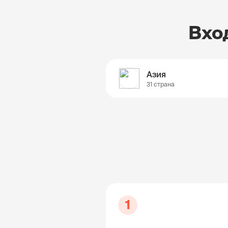
Вхо
Азия
31 страна
1