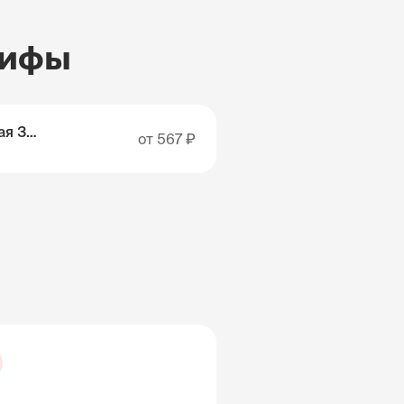
рифы
Австралия и Новая Зеландия
от
567 ₽