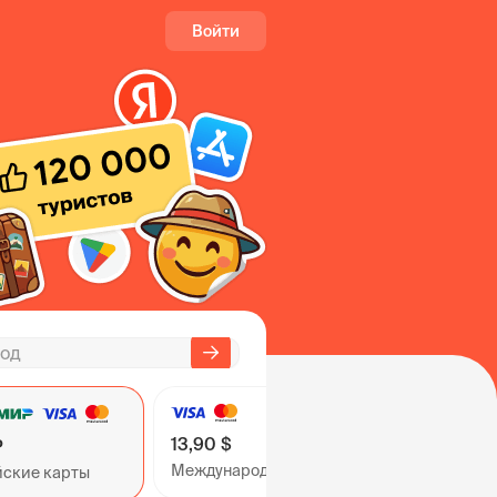
Войти
13,90 $
₽
Международные карты
йские карты