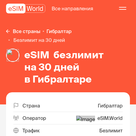
Все направления
Все страны
Гибралтар
безлимит на 30 дней
eSIM безлимит
на 30 дней
в Гибралтаре
Страна
Гибралтар
Оператор
eSIM.World
Трафик
Безлимит