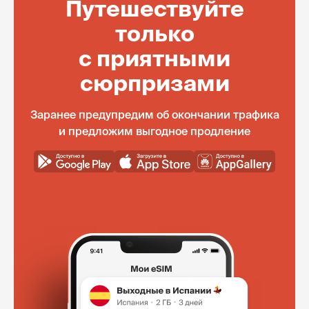
Путешествуйте
только
с приятными
сюрпризами
Заранее предупредим об окончании трафика
и предложим выгодное продление