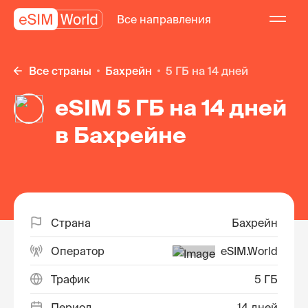
Все направления
Все страны
Бахрейн
5 ГБ на 14 дней
eSIM 5 ГБ на 14 дней
в Бахрейне
Страна
Бахрейн
Оператор
eSIM.World
Трафик
5 ГБ
Период
14 дней