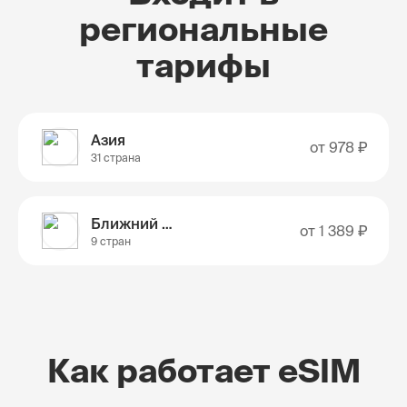
региональные
тарифы
Азия
от
978 ₽
31 страна
Ближний Восток
от
1 389 ₽
9 стран
Как работает eSIM