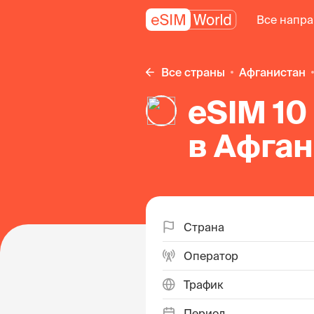
Все напр
Все страны
Афганистан
eSIM 10
в Афга
Страна
Оператор
Трафик
Период