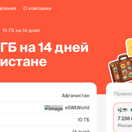
авления
О компании
10 ГБ на 14 дней
 ГБ на 14 дней
нистане
Афганистан
eSIM.World
7 238 
10 ГБ
Росси
14 дней