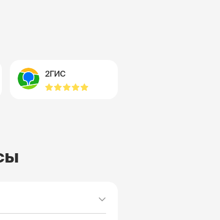
2ГИС
сы