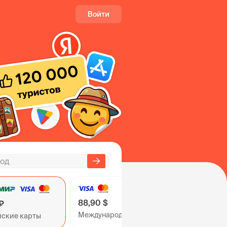
Войти
88,90 $
₽
Международные карты
йские карты