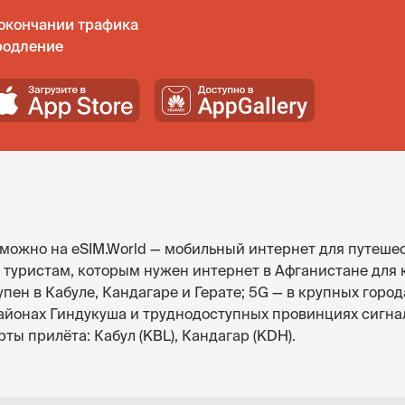
окончании трафика
родление
 можно на eSIM.World — мобильный интернет для путешес
т туристам, которым нужен интернет в Афганистане для 
упен в Кабуле, Кандагаре и Герате; 5G — в крупных гор
 районах Гиндукуша и труднодоступных провинциях сигн
ты прилёта: Кабул (KBL), Кандагар (KDH).