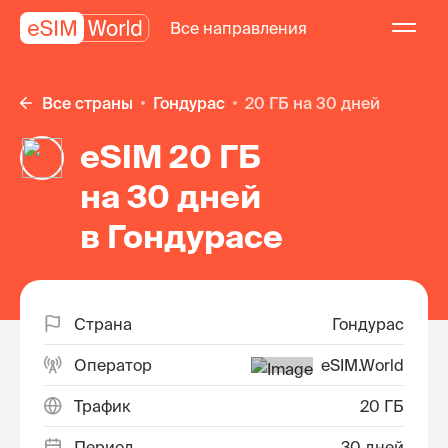
Все направления
Все страны
Гондурас
20 ГБ на 30 дней
eSIM 20 ГБ
на 30 дней
в Гондурасе
Страна
Гондурас
Оператор
eSIM.World
Трафик
20 ГБ
Период
30 дней