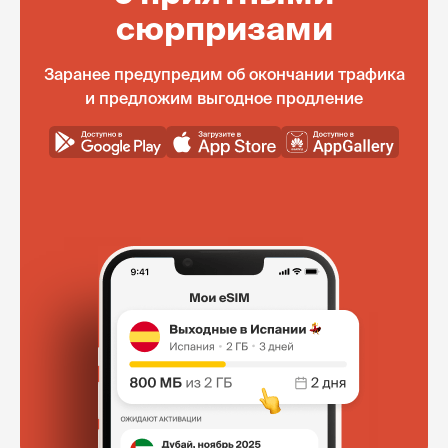
сюрпризами
Заранее предупредим об окончании трафика
и предложим выгодное продление