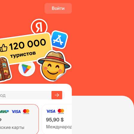
Войти
95,90 $
₽
Международные карты
йские карты