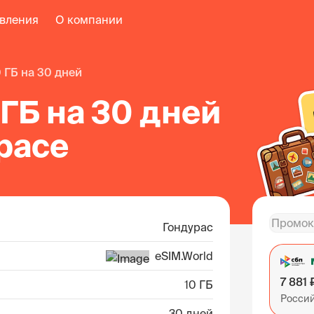
авления
О компании
0 ГБ на 30 дней
 ГБ на 30 дней
расе
Гондурас
eSIM.World
7 881 
10 ГБ
Росси
30 дней