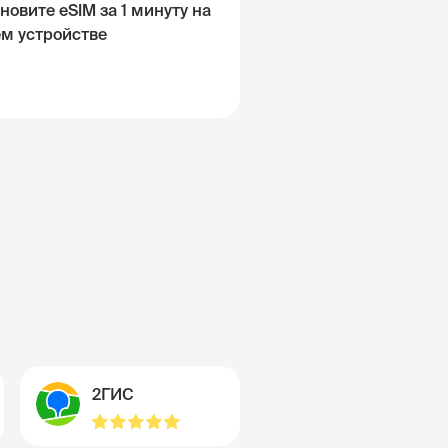
новите eSIM за 1 минуту на
ём устройстве
2ГИС