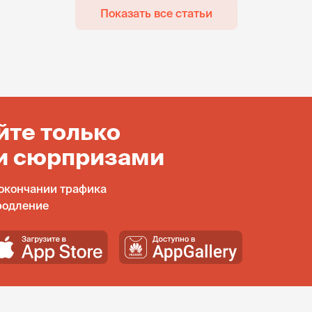
Показать все статьи
йте только
и сюрпризами
окончании трафика
родление