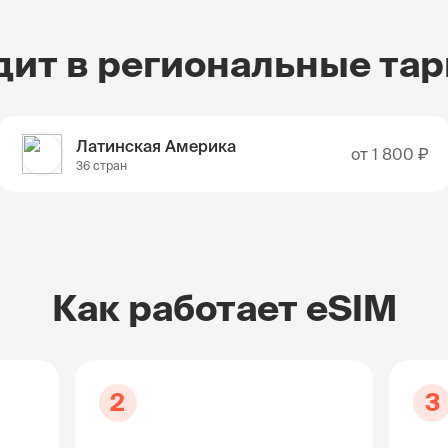
дит в региональные та
Латинская Америка
от
1 800 ₽
36 стран
Как работает eSIM
2
3