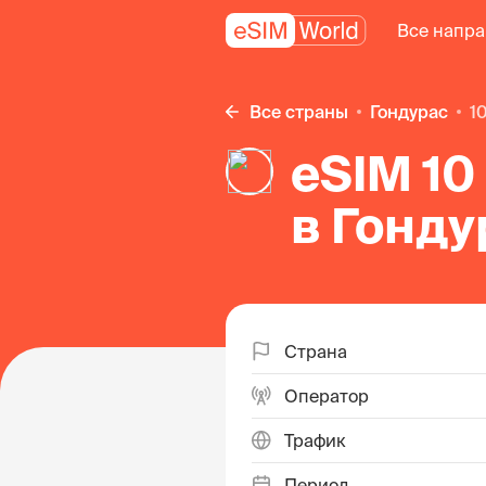
Все напр
Все страны
Гондурас
1
eSIM 10
в Гонду
Страна
Оператор
Трафик
Период