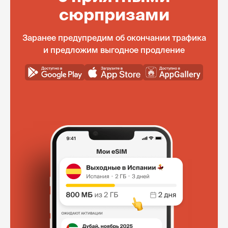
сюрпризами
Заранее предупредим об окончании трафика
и предложим выгодное продление