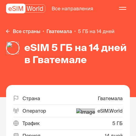
Все направления
Все страны
Гватемала
5 ГБ на 14 дней
eSIM 5 ГБ на 14 дней
в Гватемале
Страна
Гватемала
Оператор
eSIM.World
Трафик
5 ГБ
Период
14 дней