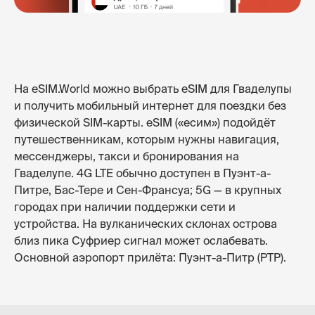
На eSIM.World можно выбрать eSIM для Гваделупы
и получить мобильный интернет для поездки без
физической SIM-карты. eSIM («есим») подойдёт
путешественникам, которым нужны навигация,
мессенджеры, такси и бронирования на
Гваделупе. 4G LTE обычно доступен в Пуэнт-а-
Питре, Бас-Тере и Сен-Франсуа; 5G — в крупных
городах при наличии поддержки сети и
устройства. На вулканических склонах острова
близ пика Суфриер сигнал может ослабевать.
Основной аэропорт прилёта: Пуэнт-а-Питр (PTP).