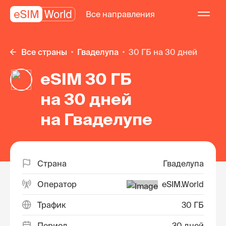
Все направления
Все страны
Гваделупа
30 ГБ на 30 дней
eSIM 30 ГБ
на 30 дней
на Гваделупе
Страна
Гваделупа
Оператор
eSIM.World
Трафик
30 ГБ
Период
30 дней