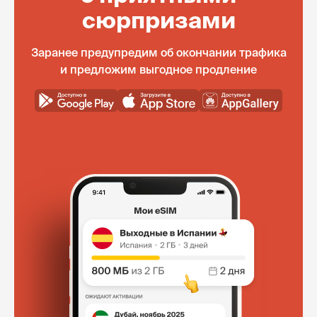
сюрпризами
Заранее предупредим об окончании трафика
и предложим выгодное продление