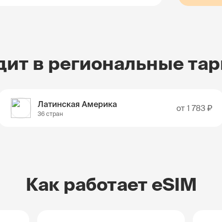
дит в региональные та
Латинская Америка
от
1 783 ₽
36 стран
Как работает eSIM