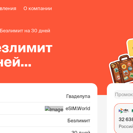
авления
О компании
безлимит на 30 дней
езлимит
ней
елупе
Гваделупа
eSIM.World
32 63
Безлимит
Росси
30 дней