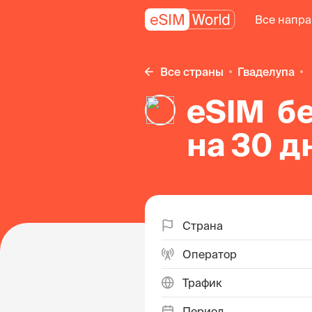
Все напр
Все страны
Гваделупа
eSIM б
на 30 д
на Гвад
Страна
Оператор
Трафик
Период