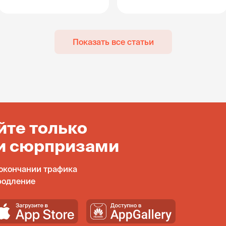
Показать все статьи
йте только
и сюрпризами
окончании трафика
родление