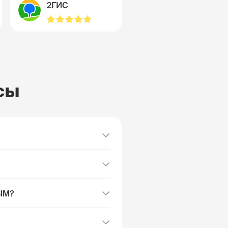
2ГИС
сы
SIM?