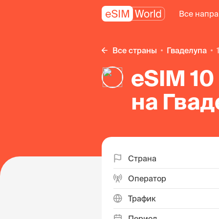
Все напр
Все страны
Гваделупа
eSIM 10
на Гвад
Страна
Оператор
Трафик
Период