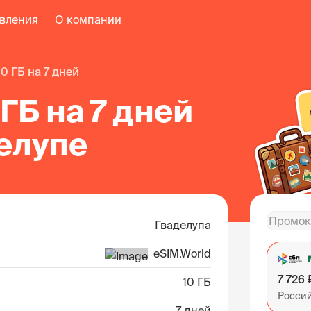
авления
О компании
10 ГБ на 7 дней
 ГБ на 7 дней
елупе
Гваделупа
eSIM.World
7 726 
10 ГБ
Росси
7 дней