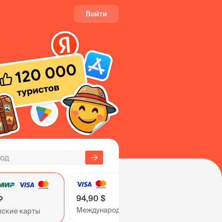
Войти
94,90 $
₽
Международные карты
йские карты