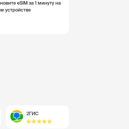
новите eSIM за 1 минуту на
ём устройстве
2ГИС