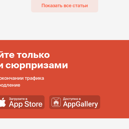
Показать все статьи
йте только
и сюрпризами
окончании трафика
родление