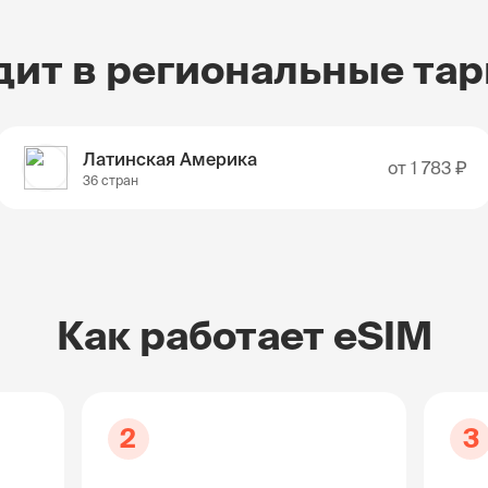
дит в региональные та
Латинская Америка
от
1 783 ₽
36 стран
Как работает eSIM
2
3