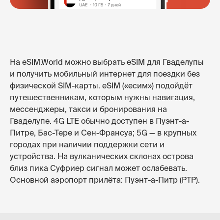
На eSIM.World можно выбрать eSIM для Гваделупы
и получить мобильный интернет для поездки без
физической SIM-карты. eSIM («есим») подойдёт
путешественникам, которым нужны навигация,
мессенджеры, такси и бронирования на
Гваделупе. 4G LTE обычно доступен в Пуэнт-а-
Питре, Бас-Тере и Сен-Франсуа; 5G — в крупных
городах при наличии поддержки сети и
устройства. На вулканических склонах острова
близ пика Суфриер сигнал может ослабевать.
Основной аэропорт прилёта: Пуэнт-а-Питр (PTP).