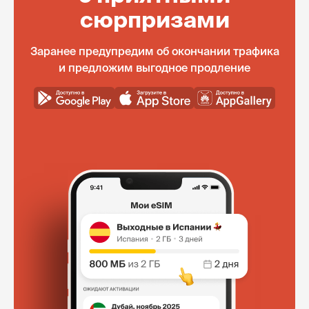
сюрпризами
Заранее предупредим об окончании трафика
и предложим выгодное продление