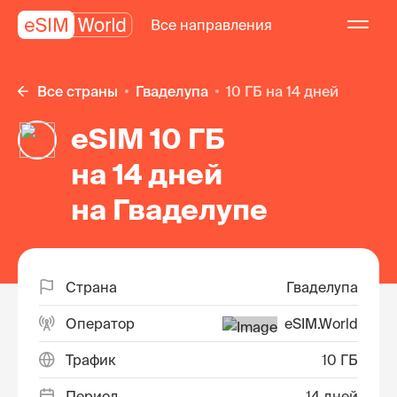
Все направления
Все страны
Гваделупа
10 ГБ на 14 дней
eSIM 10 ГБ
на 14 дней
на Гваделупе
Страна
Гваделупа
Оператор
eSIM.World
Трафик
10 ГБ
Период
14 дней