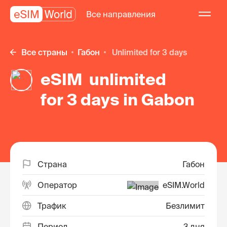
Все направления
Все страны
Габон
unlimited for 3 days
eSIM unlimited
for 3 days in Gabon
Страна
Габон
Оператор
eSIM.World
Трафик
Безлимит
Период
3 дня