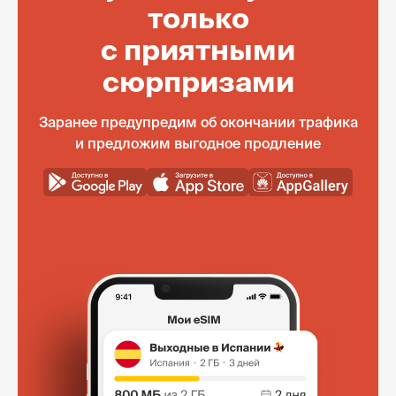
только
с приятными
сюрпризами
Заранее предупредим об окончании трафика
и предложим выгодное продление