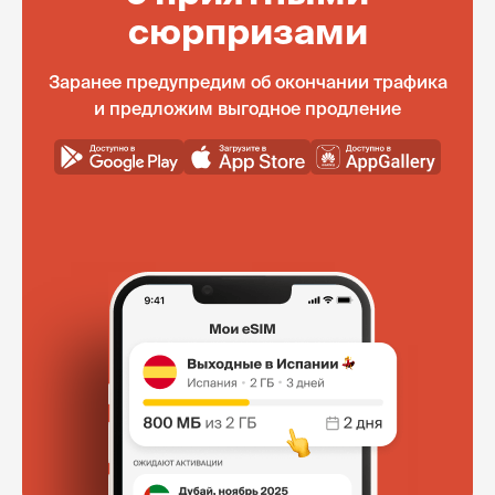
сюрпризами
Заранее предупредим об окончании трафика
и предложим выгодное продление