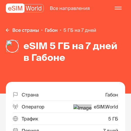
Все направления
Все страны
Габон
5 ГБ на 7 дней
eSIM 5 ГБ на 7 дней
в Габоне
Страна
Габон
Оператор
eSIM.World
Трафик
5 ГБ
Период
7 дней