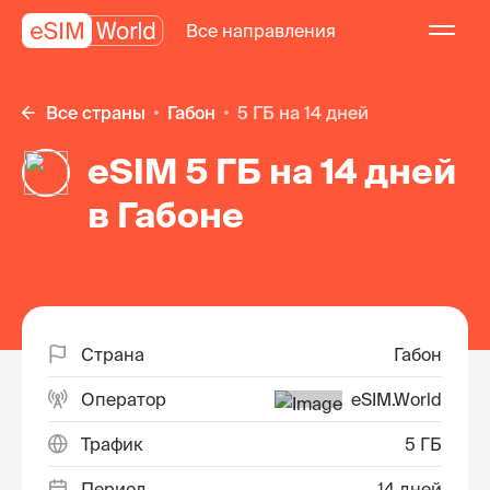
Все направления
Все страны
Габон
5 ГБ на 14 дней
eSIM 5 ГБ на 14 дней
в Габоне
Страна
Габон
Оператор
eSIM.World
Трафик
5 ГБ
Период
14 дней