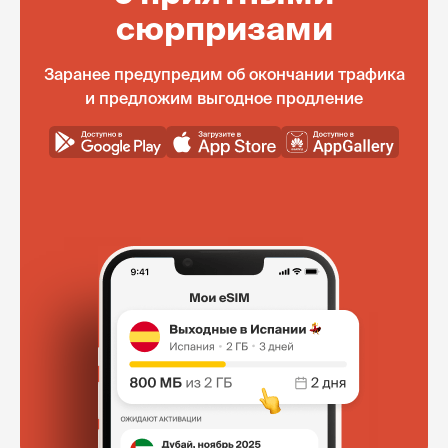
сюрпризами
Заранее предупредим об окончании трафика
и предложим выгодное продление