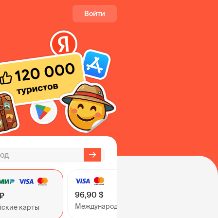
Войти
96,90 $
 ₽
Международные карты
йские карты