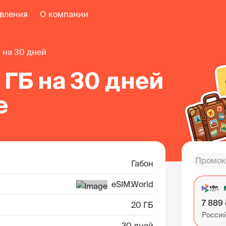
авления
О компании
Б на 30 дней
 ГБ на 30 дней
е
Габон
eSIM.World
7 889
20 ГБ
Росси
30 дней