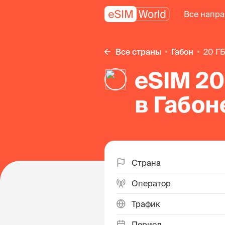
Все напр
Все страны
Габон
20 Г
eSIM 20
в Габон
Страна
Оператор
Трафик
Период