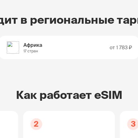
дит в региональные та
Африка
от
1 783 ₽
17 стран
Как работает eSIM
2
3