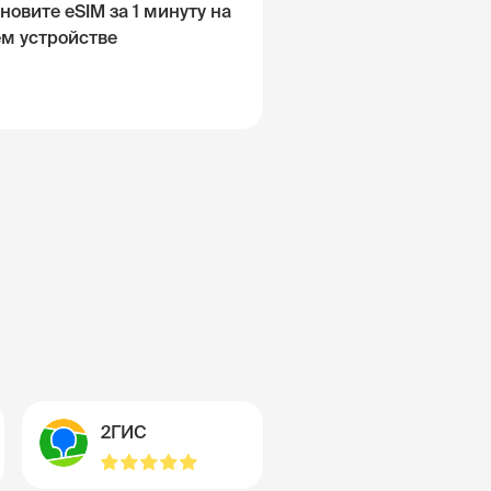
новите eSIM за 1 минуту на
ём устройстве
2ГИС