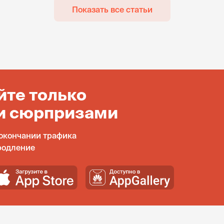
Показать все статьи
йте только
и сюрпризами
окончании трафика
родление