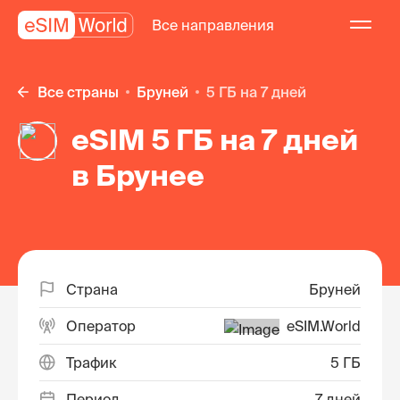
Все направления
Все страны
Бруней
5 ГБ на 7 дней
eSIM 5 ГБ на 7 дней
в Брунее
Страна
Бруней
Оператор
eSIM.World
Трафик
5 ГБ
Период
7 дней