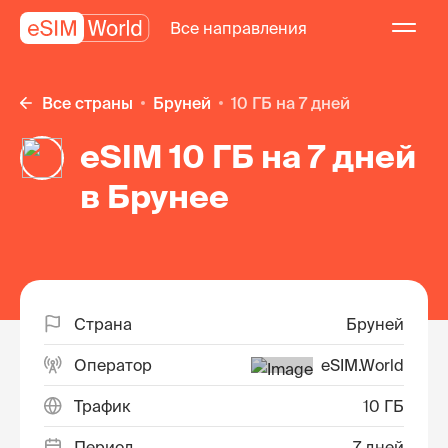
Все направления
Все страны
Бруней
10 ГБ на 7 дней
eSIM 10 ГБ на 7 дней
в Брунее
Страна
Бруней
Оператор
eSIM.World
Трафик
10 ГБ
Период
7 дней