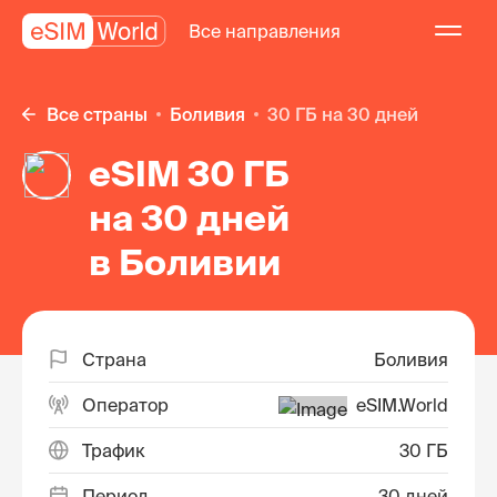
Все направления
Все страны
Боливия
30 ГБ на 30 дней
eSIM 30 ГБ
на 30 дней
в Боливии
Страна
Боливия
Оператор
eSIM.World
Трафик
30 ГБ
Период
30 дней