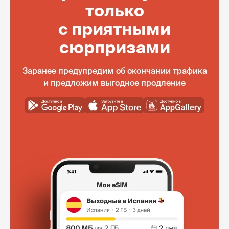
только
с приятными
сюрпризами
Заранее предупредим об окончании трафика
и предложим выгодное продление