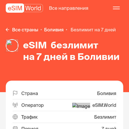
Все направления
Все страны
Боливия
безлимит на 7 дней
eSIM безлимит
на 7 дней в Боливии
Страна
Боливия
Оператор
eSIM.World
Трафик
Безлимит
Период
7 дней