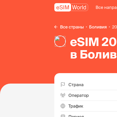
Все напр
Все страны
Боливия
2
eSIM 20
в Боли
Страна
Оператор
Трафик
Период