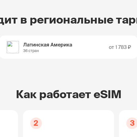
дит в региональные та
Латинская Америка
от
1 783 ₽
36 стран
Как работает eSIM
2
3