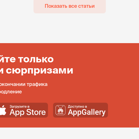
Показать все статьи
йте только
и сюрпризами
окончании трафика
родление