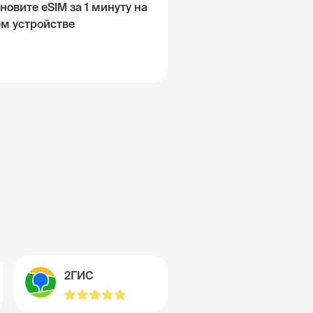
новите eSIM за 1 минуту на
ём устройстве
2ГИС