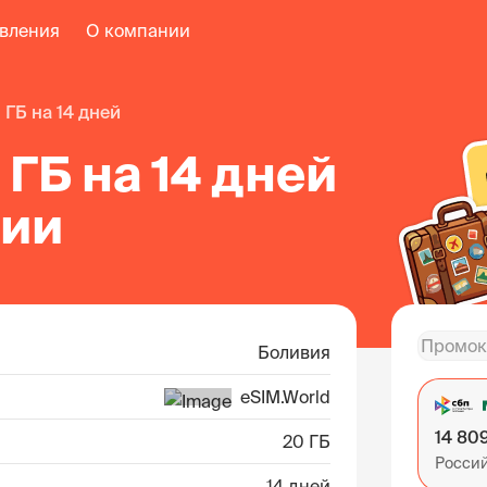
авления
О компании
0 ГБ на 14 дней
 ГБ на 14 дней
вии
Боливия
eSIM.World
14 80
20 ГБ
Росси
14 дней