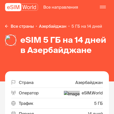
Все направления
Все страны
Азербайджан
5 ГБ на 14 дней
eSIM 5 ГБ на 14 дней
в Азербайджане
Страна
Азербайджан
Оператор
eSIM.World
Трафик
5 ГБ
Период
14 дней