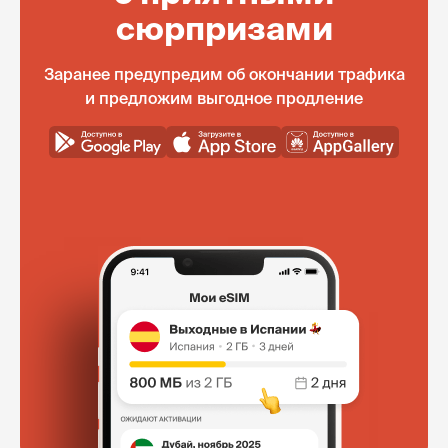
сюрпризами
Заранее предупредим об окончании трафика
и предложим выгодное продление