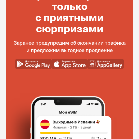
только
с приятными
сюрпризами
Заранее предупредим об окончании трафика
и предложим выгодное продление