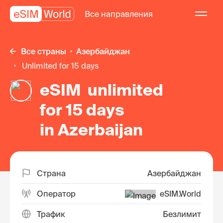
Все направления
Все страны
Азербайджан
unlimited for 15 days
eSIM unlimited
for 15 days
in Azerbaijan
Страна
Азербайджан
Оператор
eSIM.World
Трафик
Безлимит