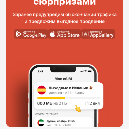
сюрпризами
Заранее предупредим об окончании трафика
и предложим выгодное продление