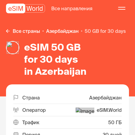
Все направления
Все страны
Азербайджан
50 GB for 30 days
eSIM 50 GB
for 30 days
in Azerbaijan
Страна
Азербайджан
Оператор
eSIM.World
Трафик
50 ГБ
Период
30 дней