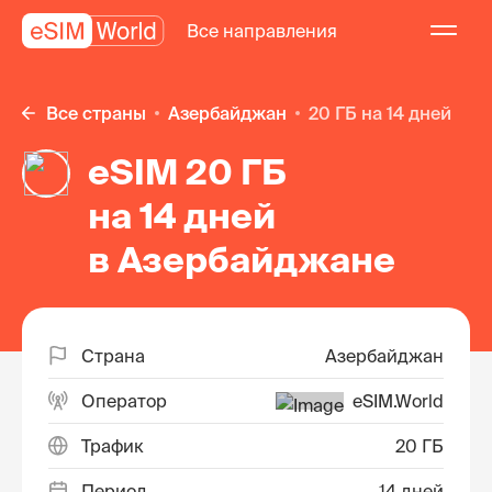
Все направления
Все страны
Азербайджан
20 ГБ на 14 дней
eSIM 20 ГБ
на 14 дней
в Азербайджане
Страна
Азербайджан
Оператор
eSIM.World
Трафик
20 ГБ
Период
14 дней