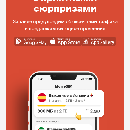
сюрпризами
Заранее предупредим об окончании трафика
и предложим выгодное продление