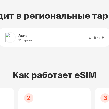
дит в региональные та
Азия
от
978 ₽
31 страна
Как работает eSIM
2
3