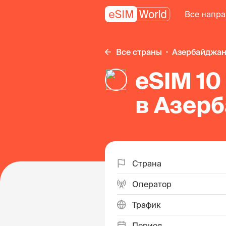
Все напр
Все страны
Азербайджа
eSIM 10
в Азер
Страна
Оператор
Трафик
Период