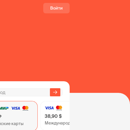
Войти
38,90 $
₽
Международные карты
йские карты