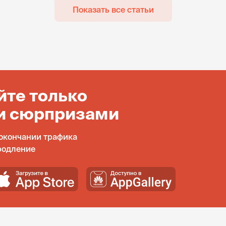
Показать все статьи
йте только
и сюрпризами
окончании трафика
родление