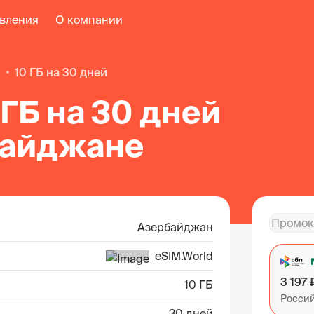
авления
О компании
н
10 ГБ на 30 дней
 ГБ на 30 дней
байджане
Азербайджан
eSIM.World
3 197 
10 ГБ
Росси
30 дней