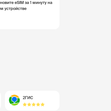
новите eSIM за 1 минуту на
ём устройстве
2ГИС