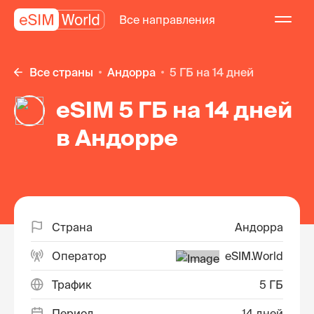
Все направления
Все страны
Андорра
5 ГБ на 14 дней
eSIM 5 ГБ на 14 дней
в Андорре
Страна
Андорра
Оператор
eSIM.World
Трафик
5 ГБ
Период
14 дней