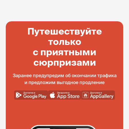
Путешествуйте
только
с приятными
сюрпризами
Заранее предупредим об окончании трафика
и предложим выгодное продление