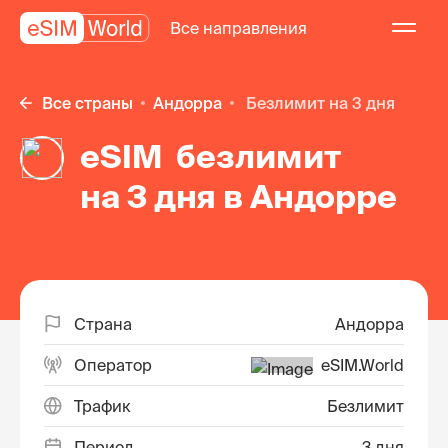
Все направления
Все страны
Андорра
безлимит на 3 дня
eSIM безлимит
на 3 дня в Андорре
Страна
Андорра
Оператор
eSIM.World
Трафик
Безлимит
Период
3 дня