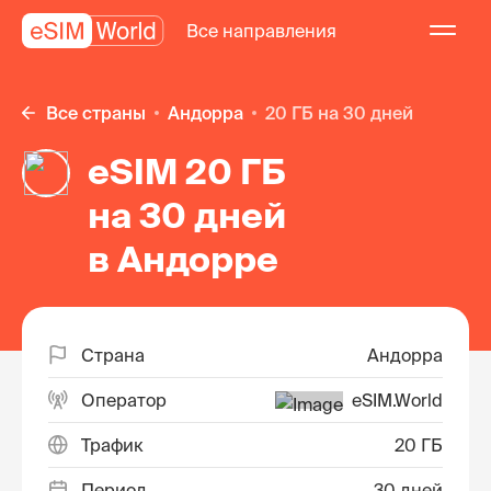
Все направления
Все страны
Андорра
20 ГБ на 30 дней
eSIM 20 ГБ
на 30 дней
в Андорре
Страна
Андорра
Оператор
eSIM.World
Трафик
20 ГБ
Период
30 дней