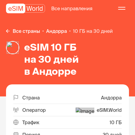
Все направления
Все страны
Андорра
10 ГБ на 30 дней
eSIM 10 ГБ
на 30 дней
в Андорре
Страна
Андорра
Оператор
eSIM.World
Трафик
10 ГБ
Период
30 дней