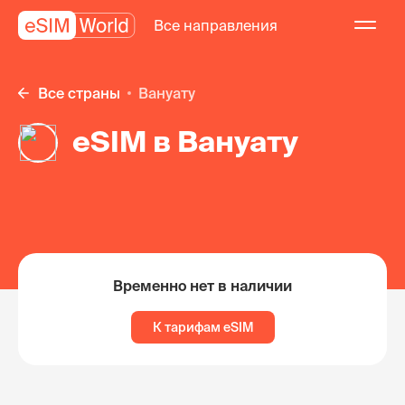
Все направления
Все страны
Вануату
eSIM в Вануату
Временно нет в наличии
К тарифам eSIM