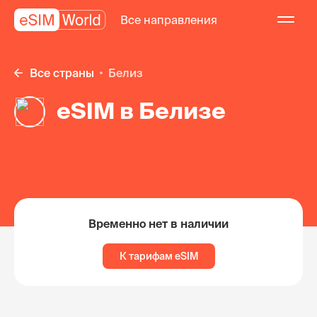
Все направления
Все страны
Белиз
eSIM в Белизе
Временно нет в наличии
К тарифам eSIM