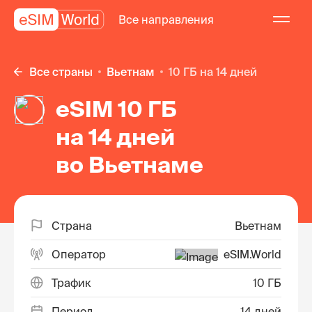
Все направления
Все страны
Вьетнам
10 ГБ на 14 дней
eSIM 10 ГБ
на 14 дней
во Вьетнаме
Страна
Вьетнам
Оператор
eSIM.World
Трафик
10 ГБ
Период
14 дней