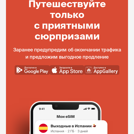
Путешествуйте
только
с приятными
сюрпризами
Заранее предупредим об окончании трафика
и предложим выгодное продление