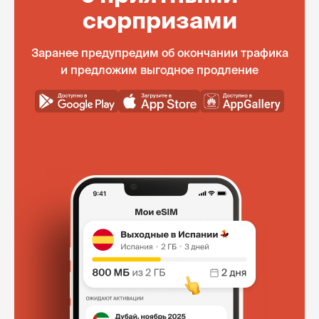
сюрпризами
Заранее предупредим об окончании трафика
и предложим выгодное продление