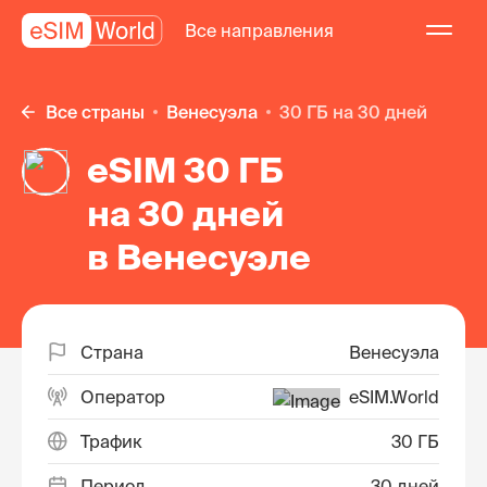
Все направления
Все страны
Венесуэла
30 ГБ на 30 дней
eSIM 30 ГБ
на 30 дней
в Венесуэле
Страна
Венесуэла
Оператор
eSIM.World
Трафик
30 ГБ
Период
30 дней