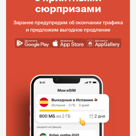
сюрпризами
Заранее предупредим об окончании трафика
и предложим выгодное продление