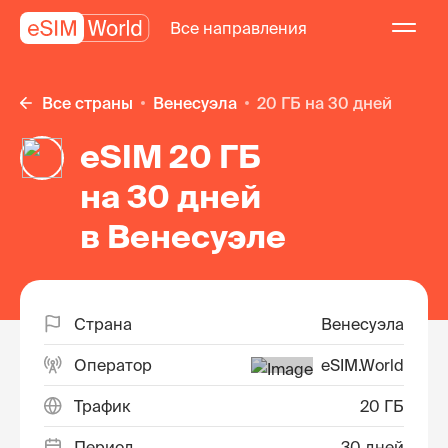
Все направления
Все страны
Венесуэла
20 ГБ на 30 дней
eSIM 20 ГБ
на 30 дней
в Венесуэле
Страна
Венесуэла
Оператор
eSIM.World
Трафик
20 ГБ
Период
30 дней