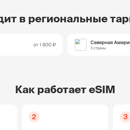
дит в региональные та
Северная Амери
от
1 800 ₽
3 страны
Как работает eSIM
2
3