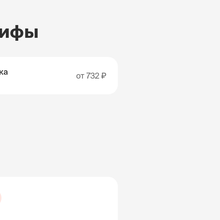
рифы
ка
от
732 ₽