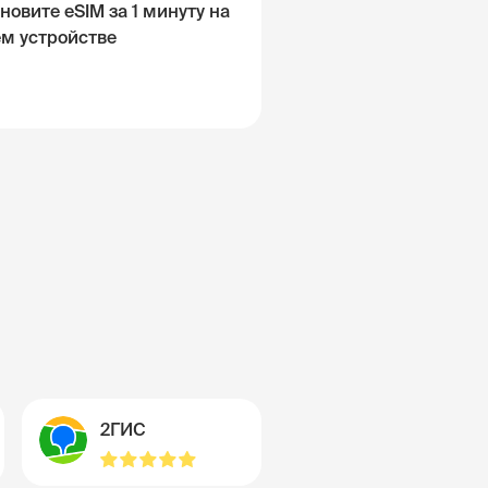
новите eSIM за 1 минуту на
ём устройстве
2ГИС