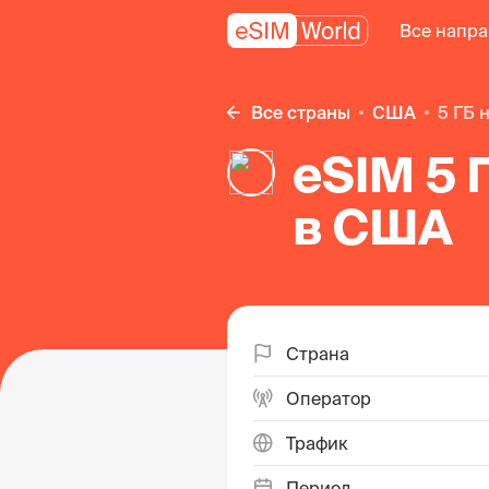
Все напр
Все страны
США
5 ГБ
eSIM 5 
в США
Страна
Оператор
Трафик
Период