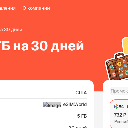
авления
О компании
 на 30 дней
ГБ на 30 дней
США
eSIM.World
732 ₽
5 ГБ
Росси
30 дней