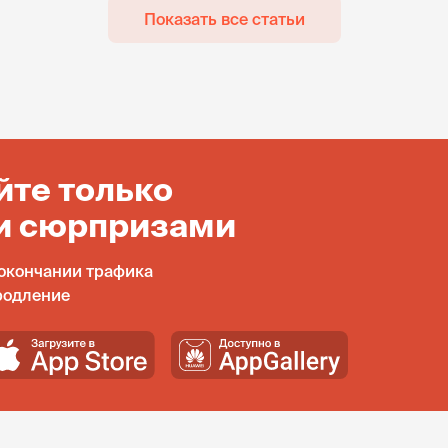
Показать все статьи
йте только
и сюрпризами
окончании трафика
родление