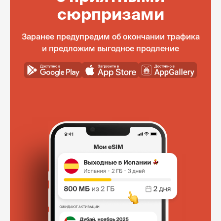
сюрпризами
Заранее предупредим об окончании трафика
и предложим выгодное продление