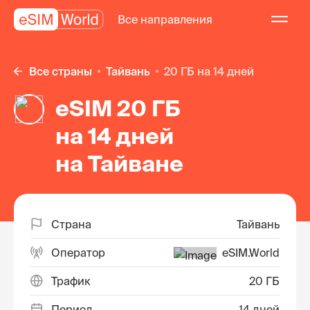
Все направления
Все страны
Тайвань
20 ГБ на 14 дней
eSIM 20 ГБ
на 14 дней
на Тайване
Страна
Тайвань
Оператор
eSIM.World
Трафик
20 ГБ
Период
14 дней