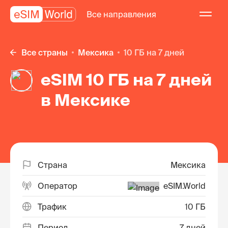
Все направления
Все страны
Мексика
10 ГБ на 7 дней
eSIM 10 ГБ на 7 дней
в Мексике
Страна
Мексика
Оператор
eSIM.World
Трафик
10 ГБ
Период
7 дней