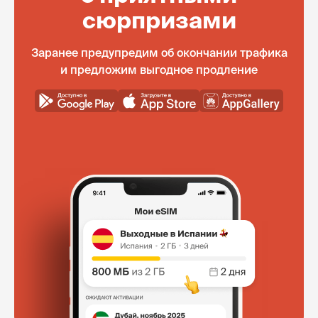
сюрпризами
Заранее предупредим об окончании трафика
и предложим выгодное продление