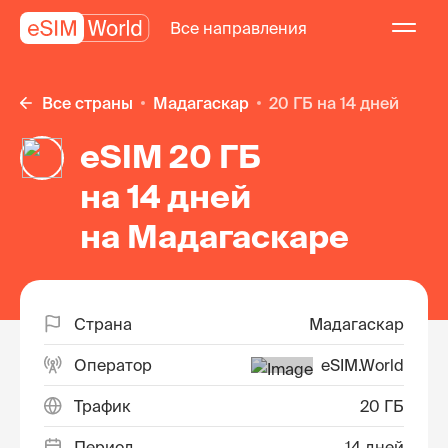
Все направления
Все страны
Мадагаскар
20 ГБ на 14 дней
eSIM 20 ГБ
на 14 дней
на Мадагаскаре
Страна
Мадагаскар
Оператор
eSIM.World
Трафик
20 ГБ
Период
14 дней