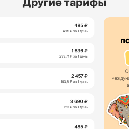
Другие тарифы
485 ₽
485 ₽
за 1 день
1 636 ₽
233,71 ₽
за 1 день
2 457 ₽
163,8 ₽
за 1 день
3 690 ₽
123 ₽
за 1 день
485 ₽