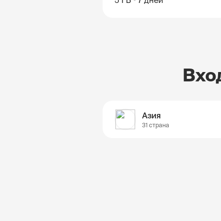
5 ГБ
7 дней
Вхо
Азия
31 страна