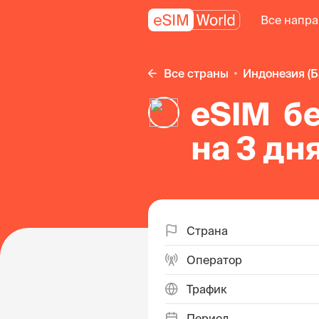
Все напр
Все страны
Индонезия (
eSIM б
на 3 дн
Страна
Оператор
Трафик
Период