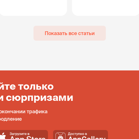
Показать все статьи
йте только
и сюрпризами
окончании трафика
родление