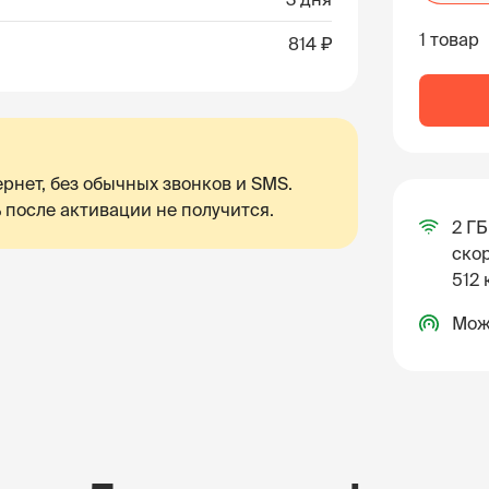
1 товар
814 ₽
рнет, без обычных звонков и SMS.
 после активации не получится.
2 ГБ
скор
512 
Мож