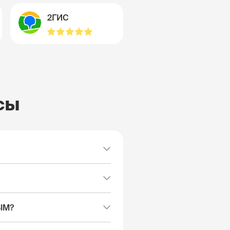
2ГИС
сы
SIM?