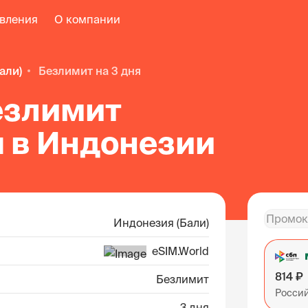
авления
О компании
Бали)
безлимит на 3 дня
езлимит
я в Индонезии
Индонезия (Бали)
eSIM.World
814 ₽
Безлимит
Росси
3 дня