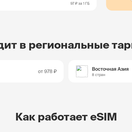
97 ₽
за 1 ГБ
дит в региональные та
Восточная Азия
от
978 ₽
8 стран
Как работает eSIM