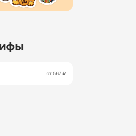
рифы
от
567 ₽