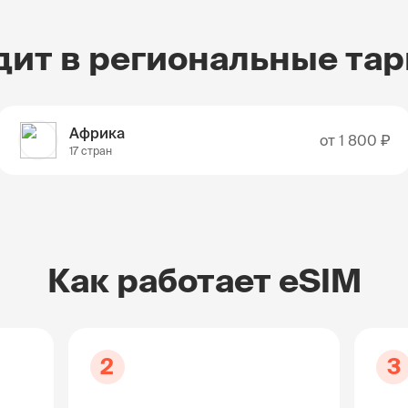
дит в региональные та
Африка
от
1 800 ₽
17 стран
Как работает eSIM
2
3