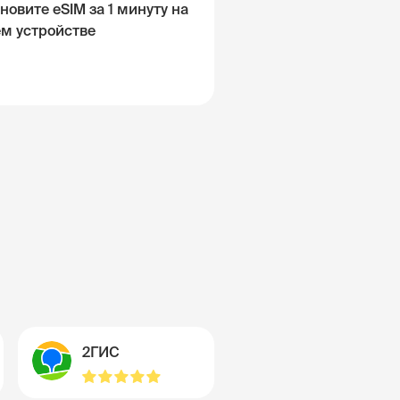
новите eSIM за 1 минуту на
ём устройстве
2ГИС