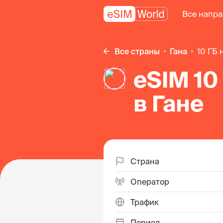
Все напр
Все страны
Гана
10 ГБ 
eSIM 10
в Гане
Страна
Оператор
Трафик
Период