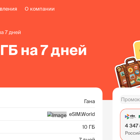
авления
О компании
на 7 дней
 ГБ на 7 дней
Гана
eSIM.World
4 347
10 ГБ
Росси
7 дней