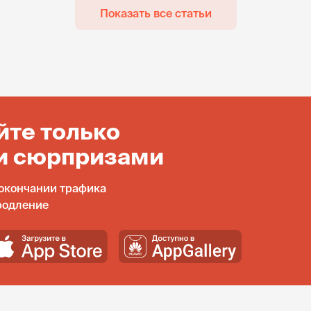
Показать все статьи
йте только
и сюрпризами
окончании трафика
родление